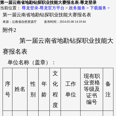
第一届云南省地勘钻探职业技能大赛报名表-尊龙登录
当前位置：
尊龙登录-尊龙官方平台
>
政务服务
>
下载服务
>
第一届云南省地勘钻探职业技能大赛报名表
来源：云南省自然资源厅 发布时间：2014-05-06 14:19:44
附件
2
第一届云南省地勘钻探职业技能大
赛报名表
单位名称（盖章）：
文
现有职
业资格
序
性
年
化
工作
备
姓名
等级及
号
别
龄
程
单位
注
证书
编号
度