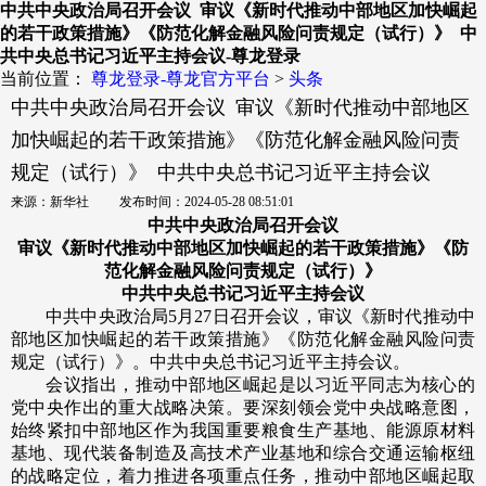
中共中央政治局召开会议 审议《新时代推动中部地区加快崛起
的若干政策措施》《防范化解金融风险问责规定（试行）》 中
共中央总书记习近平主持会议-尊龙登录
当前位置：
尊龙登录-尊龙官方平台
>
头条
中共中央政治局召开会议 审议《新时代推动中部地区
加快崛起的若干政策措施》《防范化解金融风险问责
规定（试行）》 中共中央总书记习近平主持会议
来源：新华社 发布时间：2024-05-28 08:51:01
中共中央政治局召开会议
审议《新时代推动中部地区加快崛起的若干政策措施》《防
范化解金融风险问责规定（试行）》
中共中央总书记习近平主持会议
中共中央政治局5月27日召开会议，审议《新时代推动中
部地区加快崛起的若干政策措施》《防范化解金融风险问责
规定（试行）》。中共中央总书记习近平主持会议。
会议指出，推动中部地区崛起是以习近平同志为核心的
党中央作出的重大战略决策。要深刻领会党中央战略意图，
始终紧扣中部地区作为我国重要粮食生产基地、能源原材料
基地、现代装备制造及高技术产业基地和综合交通运输枢纽
的战略定位，着力推进各项重点任务，推动中部地区崛起取