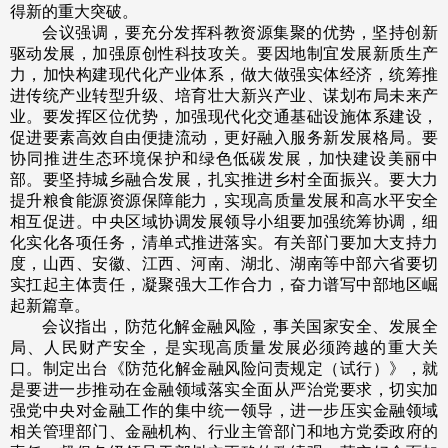
得新的重大突破。
会议强调，要充分发挥科教资源集聚的优势，坚持创新
驱动发展，加强原创性科技攻关。要因地制宜发展新质生产
力，加快构建现代化产业体系，做大做强实体经济，统筹推
进传统产业转型升级、培育壮大新兴产业、谋划布局未来产
业。要发挥区位优势，加强现代化交通基础设施体系建设，
促进要素高效自由便捷流动，更好融入服务新发展格局。要
协同推进生态环境保护和绿色低碳发展，加快建设美丽中
部。要坚持城乡融合发展，扎实推进乡村全面振兴。要大力
提升粮食能源资源保障能力，实现高质量发展和高水平安全
相互促进。中央区域协调发展领导小组要加强统筹协调，细
化实化各项任务，清单式推进落实。有关部门要加大支持力
度，山西、安徽、江西、河南、湖北、湖南等中部六省要切
实扛起主体责任，凝聚强大工作合力，奋力谱写中部地区崛
起新篇章。
会议指出，防范化解金融风险，事关国家安全、发展全
局、人民财产安全，是实现高质量发展必须跨越的重大关
口。制定出台《防范化解金融风险问责规定（试行）》，就
是要进一步推动在金融领域落实全面从严治党要求，切实加
强党中央对金融工作的集中统一领导，进一步压实金融领域
相关管理部门、金融机构、行业主管部门和地方党委政府的