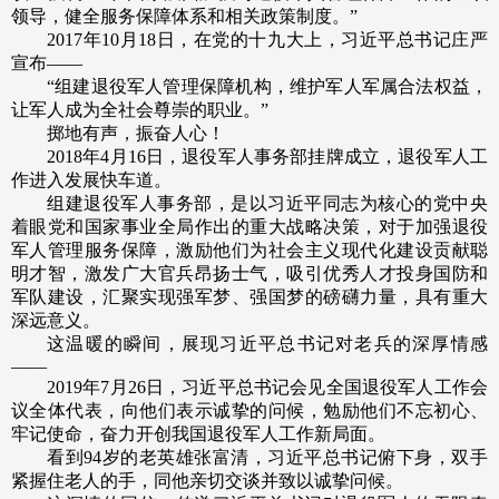
领导，健全服务保障体系和相关政策制度。”
2017年10月18日，在党的十九大上，习近平总书记庄严
宣布——
“组建退役军人管理保障机构，维护军人军属合法权益，
让军人成为全社会尊崇的职业。”
掷地有声，振奋人心！
2018年4月16日，退役军人事务部挂牌成立，退役军人工
作进入发展快车道。
组建退役军人事务部，是以习近平同志为核心的党中央
着眼党和国家事业全局作出的重大战略决策，对于加强退役
军人管理服务保障，激励他们为社会主义现代化建设贡献聪
明才智，激发广大官兵昂扬士气，吸引优秀人才投身国防和
军队建设，汇聚实现强军梦、强国梦的磅礴力量，具有重大
深远意义。
这温暖的瞬间，展现习近平总书记对老兵的深厚情感
——
2019年7月26日，习近平总书记会见全国退役军人工作会
议全体代表，向他们表示诚挚的问候，勉励他们不忘初心、
牢记使命，奋力开创我国退役军人工作新局面。
看到94岁的老英雄张富清，习近平总书记俯下身，双手
紧握住老人的手，同他亲切交谈并致以诚挚问候。