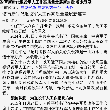
谱写新时代退役军人工作高质量发展新篇章-尊龙登录
当前位置：
尊龙登录-尊龙官方平台
>
头条
谱写新时代退役军人工作高质量发展新篇章
来源：新华社 发布时间：2024-07-28 21:29:00
“退伍军人在自主择业后，找到一条适合的路子，为国家
继续作出贡献，很有意义。”
2024年3月5日，中共中央总书记、国家主席、中央军委
主席习近平参加十四届全国人大二次会议江苏代表团审议时
同基层代表的亲切交流，引发广大退役军人的强烈共鸣。
习近平总书记对退役军人的关心关爱跨越千山万水，走
进千家万户，温暖老兵心田。
党的十八大以来，以习近平同志为核心的党中央高度重
视退役军人工作，习近平总书记亲自谋划、亲自部署、亲自
推动组建退役军人管理保障机构，亲自决策实施一系列重大
战略部署，亲自推动解决退役军人事务领域突出矛盾和问
题，推动新时代退役军人工作取得历史性成就、发生历史性
变革，新时代退役军人各项工作阔步迈上高质量发展新征
程。
领航掌舵，为退役军人工作指明方向
2015年11月24日，习近平总书记在中央军委改革工作会
议上强调：“在国家层面加强对退役军人管理保障工作的组织