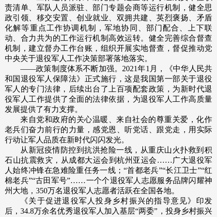
责清单、军队人员派驻、部门专题会商等运行机制，健全思
政引领、移交安置、创业就业、双拥共建、英烈褒扬、矛盾
化解等重点工作协调机制，军地协同、部门配合、上下联
动、合力共为的工作运行机制高效运转。健全完善综合督查
机制，建立督办工作台账，组织开展实地督查，督促推动党
中央关于退役军人工作决策部署落地落实。
——政策制度体系不断加强。2021年1月，《中华人民共
和国退役军人保障法》正式施行，这是我国第一部关于退役
军人的专门法律，后续出台了上百项配套政策，为新时代退
役军人工作提供了全面的法律依据，为退役军人工作高质量
发展提供了有力支撑。
来自党和政府的关心温暖、来自社会的尊重关爱，化作
老兵们奋力前行的力量，感党恩、听党话、跟党走，用实际
行动让军人品质在新时代闪闪发光。
从新冠疫情防控到抗洪抢险一线，从重庆山火扑救到积
石山抗震救灾，从成都大运会到杭州亚运会……广大退役军
人始终冲锋在急难险重任务一线；“首都老兵”“长江卫士”“红
棉老兵”“古田军号”……一个个退役军人志愿服务品牌闪耀神
州大地，350万名退役军人志愿者活跃在全国各地。
《关于促进退役军人投身乡村振兴的指导意见》印发
后，34.8万余名优秀退役军人加入基层“两委”，投身乡村振兴