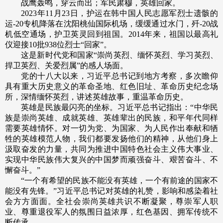
战鹰轰鸣，穿云而出；军民肃穆，英雄回家。
2023年11月23日，护运在韩中国人民志愿军烈士遗骸的
运-20专机降落在沈阳桃仙国际机场，缓缓通过水门，歼-20战
机低空通场，护卫英灵回到祖国。2014年来，祖国以最高礼
仪迎接10批938位烈士“回家”。
这是新时代党和国家“崇尚英烈、缅怀英烈、学习英烈、
捍卫英烈、关爱烈属”的感人场面。
党的十八大以来，习近平总书记到地方考察，多次瞻仰
具有重大历史意义的革命圣地、红色旧址、革命历史纪念场
所，深情缅怀英烈，讲述英雄故事，重温革命历史。
英雄是民族最闪亮的坐标。习近平总书记指出：“中华民
族是崇尚英雄、成就英雄、英雄辈出的民族，和平年代同样
需要英雄情怀。对一切为党、为国家、为人民作出奉献和牺
牲的英雄模范人物，我们都要发扬他们的精神，从他们身上
汲取奋发的力量，共同为推进中国特色社会主义伟大事业、
实现中华民族伟大复兴的中国梦而顽强奋斗、艰苦奋斗、不
懈奋斗。”
“一个有希望的民族不能没有英雄，一个有前途的国家不
能没有先锋。”习近平总书记对英雄的礼赞，影响和感染着社
会方方面面。全社会崇尚英雄共识不断凝聚，尊崇军人职
业、尊重退役军人的氛围日益浓厚，红色基因、拥军传统不
断传承。