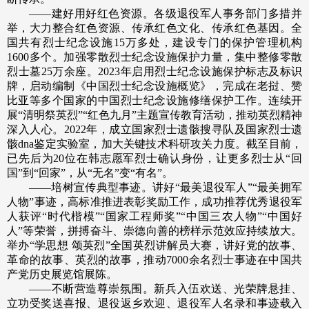
——建好用好红色资源。各级退役军人事务部门多措并
举，大力整合红色资源、传承红色文化、传承红色基因。全
国共有烈士纪念设施15万多处，建设专门的保护管理机构
1600多个。加强零散烈士纪念设施保护力量，集中整修零散
烈士墓25万余座。2023年启用烈士纪念设施保护标志及标识
牌，启动编制《中国烈士纪念设施概览》，完成在老挝、赞
比亚等多个国家的中国烈士纪念设施修缮保护工作。连续开
展“清明祭英烈”“红色九月”主题宣传教育活动，推动英烈精神
深入人心。2022年，成立国家烈士遗骸搜寻队及国家烈士遗
骸dna鉴定实验室，加大关键技术科研攻关力度。截至目前，
已先后为20位在韩志愿军烈士确认身份，让更多烈士从“回
国”到“回家”，从“无名”变“有名”。
——培树宣传典型事迹。讲好“最美退役军人”“最美拥军
人物”事迹，高标准推进表彰奖励工作，成功推荐优秀退役军
人获评“时代楷模”“国家工程师奖”“中国三农人物”“中国好
人”等荣誉，拼搏奋斗、崇德向善的榜样示范效应持续放大。
举办“学思想 颂英烈”全国英烈讲解员大赛，讲好党的故事、
革命的故事、英烈的故事，推动7000余名烈士事迹在中国共
产党历史展览馆展陈。
——不断营造尊崇氛围。新兵入伍欢送、光荣牌悬挂、
立功受奖送喜报、退役返乡欢迎、退役军人名录和事迹载入