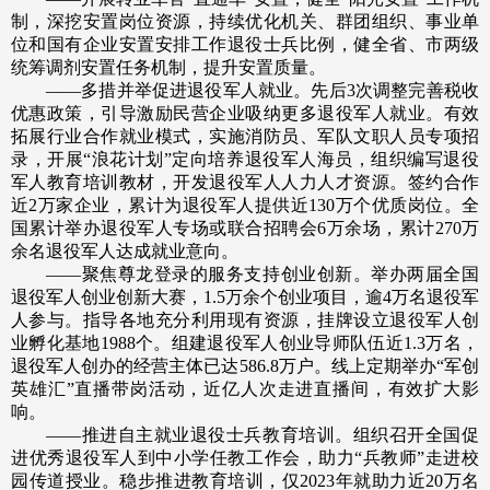
制，深挖安置岗位资源，持续优化机关、群团组织、事业单
位和国有企业安置安排工作退役士兵比例，健全省、市两级
统筹调剂安置任务机制，提升安置质量。
——多措并举促进退役军人就业。先后3次调整完善税收
优惠政策，引导激励民营企业吸纳更多退役军人就业。有效
拓展行业合作就业模式，实施消防员、军队文职人员专项招
录，开展“浪花计划”定向培养退役军人海员，组织编写退役
军人教育培训教材，开发退役军人人力人才资源。签约合作
近2万家企业，累计为退役军人提供近130万个优质岗位。全
国累计举办退役军人专场或联合招聘会6万余场，累计270万
余名退役军人达成就业意向。
——聚焦尊龙登录的服务支持创业创新。举办两届全国
退役军人创业创新大赛，1.5万余个创业项目，逾4万名退役军
人参与。指导各地充分利用现有资源，挂牌设立退役军人创
业孵化基地1988个。组建退役军人创业导师队伍近1.3万名，
退役军人创办的经营主体已达586.8万户。线上定期举办“军创
英雄汇”直播带岗活动，近亿人次走进直播间，有效扩大影
响。
——推进自主就业退役士兵教育培训。组织召开全国促
进优秀退役军人到中小学任教工作会，助力“兵教师”走进校
园传道授业。稳步推进教育培训，仅2023年就助力近20万名