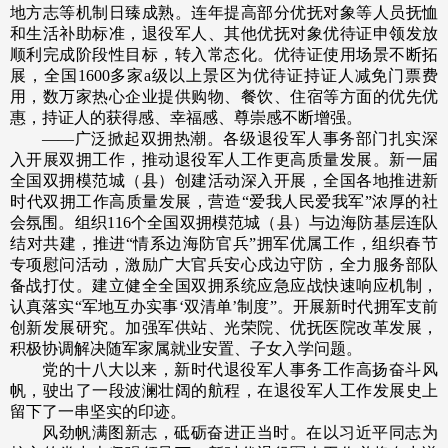
地方志等机制日臻成熟。连年提高部分优抚对象等人员抚恤
和生活补助标准，退役军人、其他优抚对象优待证申领发放
顺利完成阶段性目标，转入常态化。优待证使用场景不断拓
展，全国1600多家a级以上景区为优待证持证人减免门票费
用，数万家热心企业提供购物、餐饮、住宿等方面的优先优
惠，持证人的获得感、幸福感、尊崇感不断增强。
——广泛掀起双拥热潮。各级退役军人事务部门扎实深
入开展双拥工作，推动退役军人工作更高质量发展。新一届
全国双拥模范城（县）创建活动深入开展，全国各地推进新
时代双拥工作高质量发展，营造“爱我人民爱我军”浓厚的社
会氛围。组织116个全国双拥模范城（县）与边海防基层连队
结对共建，推进“情系边海防官兵”拥军优属工作，组织春节
专项慰问活动，激励广大官兵安心戍边守防，全力服务部队
备战打仗。建立健全全国双拥系统应急应战快速响应机制，
认真落实“军地互办实事‘双清单’制度”。开展新时代拥军支前
创新发展研究。加强军供站、光荣院、优抚医院改革发展，
积极协调解决随军家属就业安置、子女入学问题。
党的十八大以来，新时代退役军人事务工作高扬奋斗风
帆，驶出了一段波澜壮阔的航程，在退役军人工作发展史上
留下了一串坚实的印迹。
风劲帆满图新志，砥砺奋进正当时。在以习近平同志为