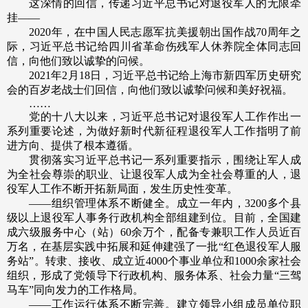
这深情的回信，传递习近平总书记对退役军人的无限牵
挂——
2020年，在中国人民志愿军抗美援朝出国作战70周年之
际，习近平总书记给四川省革命伤残军人休养院全体同志回
信，向他们致以诚挚的问候。
2021年2月18日，习近平总书记给上海市新四军历史研究
会的百岁老战士们回信，向他们致以诚挚问候和美好祝福。
……
党的十八大以来，习近平总书记对退役军人工作作出一
系列重要论述，为做好新时代新征程退役军人工作指明了前
进方向、提供了根本遵循。
贯彻落实习近平总书记一系列重要指示，围绕让军人成
为全社会尊崇的职业、让退役军人成为全社会尊重的人，退
役军人工作不断开拓新局面，发生历史性变革。
——组织管理体系不断健全。成立一年内，3200多个县
级以上退役军人事务行政机构全部组建到位。目前，全国建
成六级服务中心（站）60余万个，配备专兼职工作人员近百
万名，在基层实践中拓展和延伸建强了一批“红色退役军人服
务站”。转隶、接收、成立近4000个事业单位和1000余家社会
组织，形成了党领导下行政机构、服务体系、社会力量“三驾
马车”同向发力的工作格局。
——工作运行体系不断完善。建立领导小组成员单位职