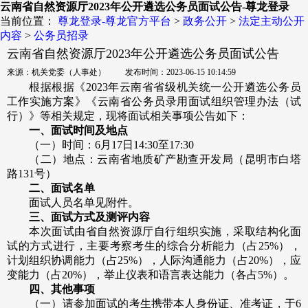
云南省自然资源厅2023年公开遴选公务员面试公告-尊龙登录
当前位置：
尊龙登录-尊龙官方平台
>
政务公开
>
法定主动公开
内容
>
公务员招录
云南省自然资源厅2023年公开遴选公务员面试公告
来源：机关党委（人事处） 发布时间：2023-06-15 10:14:59
根据根据《2023年云南省省级机关统一公开遴选公务员
工作实施方案》《云南省公务员录用面试组织管理办法（试
行）》等相关规定，现将面试相关事项公告如下：
一、面试时间及地点
（一）时间：6月17日14:30至17:30
（二）地点：云南省地质矿产勘查开发局（昆明市白塔
路131号）
二、面试名单
面试人员名单见附件。
三、面试方式及测评内容
本次面试由省自然资源厅自行组织实施，采取结构化面
试的方式进行，主要考察考生的综合分析能力（占25%），
计划组织协调能力（占25%），人际沟通能力（占20%），应
变能力（占20%），举止仪表和语言表达能力（各占5%）。
四、其他事项
（一）请参加面试的考生携带本人身份证、准考证，于6