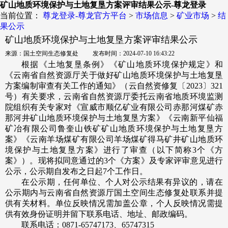
矿山地质环境保护与土地复垦方案评审结果公示-尊龙登录
当前位置：
尊龙登录-尊龙官方平台
>
市场信息
>
矿业市场
>
结
果公示
矿山地质环境保护与土地复垦方案评审结果公示
来源：国土空间生态修复处 发布时间：2024-07-10 16:43:22
根据《土地复垦条例》《矿山地质环境保护规定》和
《云南省自然资源厅关于做好矿山地质环境保护与土地复垦
方案编制审查有关工作的通知》（云自然资修复〔2023〕321
号）有关要求，云南省自然资源厅委托云南省地质环境监测
院组织有关专家对《宣威市顺亿矿业有限公司赤那河煤矿赤
那河井矿山地质环境保护与土地复垦方案》《云南新平仙福
矿冶有限公司鲁奎山铁矿矿山地质环境保护与土地复垦方
案》《云南羊场煤矿有限公司羊场煤矿得马矿井矿山地质环
境保护与土地复垦方案》进行了审查（以下简称3个《方
案》）。现将拟同意通过的3个《方案》及专家评审意见进行
公示，公示期自发布之日起7个工作日。
在公示期，任何单位、个人对公示结果有异议的，请在
公示期内与云南省自然资源厅国土空间生态修复处联系并提
供有关材料。单位反映情况需加盖公章，个人反映情况需提
供有效身份证明并留下联系电话、地址、邮政编码。
联系电话：0871-65747173、65747315