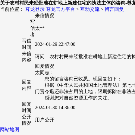
关于农村村民未经批准在耕地上新建住宅的执法主体的咨询-尊
当前位置：
尊龙登录-尊龙官方平台
>
互动交流
>
留言回复
来信情况
写
信
太**
者
写信
2024-01-29 22:47:00
时间
来信
请问：农村村民未经批准在耕地上新建住宅的
内容
回复情况
太同志：
您的留言咨询已收悉。现回复如下：
回复
根据《中华人民共和国土地管理法》第七
内容
门责令退还非法占用的土地，限期拆除在非法
感谢您对自然资源工作的关注。
回复
2024-01-30 14:36:00
时间
公开
用户公开
情况
网站地图