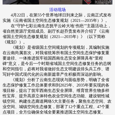
活动现场
4月22日，在第55个世界地球日到来之际，云南正式发布
实施《云南省国土空间生态修复规划（2021—2035年）》。
在“守护七彩云南生态抚平云岭大地‘伤疤’”主题活动上，
省自然资源厅党组成员、副厅长赵乔贵发布并介绍了《云南
省国土空间生态修复规划（2021—2035年）》（以下简称
《规划》）。
《规划》是省级国土空间规划的专项规划，其编制实施
在云南尚属首次，对我省统筹所有国土空间生态保护修复重
要途径、一体推进筑牢祖国西南生态安全屏障具有“里程
碑”意义，是今后一个时期省域国土空间生态修复任务的总纲
和空间指引，必将对我省做好生态文明建设排头兵工作、谱
写好中国式现代化的云南新篇章产生积极而深远的影响。
《规划》分析了云南生态现状与面临形势，明确了全省
生态保护修复工作总体要求和到2025年、2035年要实现的各
项目标，提出了筑牢西南生态安全屏障、维育世界生物多样
性宝库、提升高原立体特色农业空间生态功能、建设韧性城
镇空间、构建生态廊道网络5大主要任务，聚焦生态空间、农
业空间、城镇空间生态修复，部署了12个重点工程、47个重
点项目，全方位确保全域全要素推进国土空间生态修复。