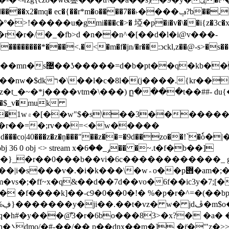
r�r�/�_�fb>d �n��n^�[��d�l�i@v���-
��*���<.�<�m�f�jn/�r��:ɔckl,z��@-s>�s��&��b
� �j��yv����f2�{�9<���9�k�t2�m���nw�$dkר�\��l�
c�8l�(j����.{kr��
�t_�~�*j����vtm�\���) ը����t��##- du{
�$_v�muk
k�c��xi=xq��g�
<> stream x�ݛ_��6�� �~.t�f�b��]
}_�r��0���b��vi�6c������������_ g\��
�am�;����n�����k�5�-ɴj0k�;w� ŧ���b�on3
��d��7d��vo�6f��ic3y�7;[���ζ��\�׊ ƫ8�w���k6ܺ�1l
 �f����k]��-c9�0��0�!� %�p�r�^=�(��bp�
|
o���83>�x?� �a� �ށ�@p��<���v�-*z*e�״*�i_��bw��ީ
��w�