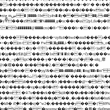
��r����s�/�]����l���m�>�0^� �x�� �s�.��6
���s��vls�>��sm���o�w��d���wnn7�
׎�i^e
{(^/
���u�dr�=zy8z4�hwd�mx8���a��� endstream endob
a(��>�y�(m t i�� ۲w�{�g���,i֊�hf����
��{����?}�ty�=y������ �o��<|ud
��(r$)h]ji `��z�1н�'!� �bl:��,=ĉz�oj�
qx!����-y�*��\�{�ܐ{q7�y�-ulq_靡
��y@i�艰��� �t����2.����e[j��t �| �
� ����� >��{�>�r���
ْ�n�pi�di����yʆr�r�b j���ez��@=�b*
��@����o�vg�az�8�v>�����]�q��"��
���m �ŵ7u���ek��k(dt�l��a��4�ǚ�f�)
�8�' ��́e�����g� ��_�a���z�hu6�hu6
8� ύ;֧̍�͆f s�6�zj�"w2�;������y���{'6
%� ;�t�noҳmsc��(cr�= �릙�~6u0m