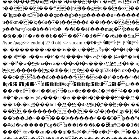
��3����ïqb�r�h�u����mߺ�wuw{nvc�͍>�k(dy{v����.�� � ����р���6w҅x�^ wx�x� �h�kh���=؇d�:~���e�y����(��nw��(�n�-
t�������#�[nf��gv:���x��\ӻ
�']ϣ;s��ˢx3l���;ҙz��gb�ygz�����u<�����mklj�ю�gʩ��ܣ|��0t�;h��-���[(�f�=
u�9km��k;�6u�7�)����d ��r��v�\r�
p��%r<ɟ}os�h��}=h�_��l��ӛ{���muq�j:�ɩe
�6(�t�{^�v���b����^�d�^�v6zi��$m.w�t
/type /page>> endobj 27 0 obj <> stream x�͗ۊ�0�� ~]�j:j!�$ �^�k����ԅ�^��;�����m�i a3�y��f��e��&���դ�v�c}
�a�������z���6v��p}��yߧp�>�ʷ�6[�?���x1ժ�^���r?~��gyġ�^�i˥�od� �a����nn޷��%[�ĩv��� �x�罛c/���x�v?
��nf� a��vm�i^�%{���n!�vvy�� ]4n�*�lu�:��*mm����
�>�߂�w�k6a�eʥ�x��s�l�v���xj�h�:u���>���دn6�ww�,`y�����ǃ�as.�1��u�m��j9@�
k.���t��g�dl��j1 f;���qi52k4�h ox��چw��h'
��c�rjͣ&��dk��ä��*�o��r^�x��^ʸ�i
�qv�$� �'�p���^ń���k�o�#eq��k�r�pf��bt�.2��\�ⱥފ���c�
��v�e{[�>]��bgý̥�rxv�z���eă�@�4��b��
ɨ#�"�yre�tw @y���{f�ge���b�)������
��tk�.�k���bd1���4kn]�̠*����d��_��� endstr
�����������]��k;ό�(��d'gy�]{
��b��߃�~�����lv�����^���ï� p��˟���>������ !]��z��ha� i �]�r=�shڟ.� t
�#/x]�w����j"dg�8 n��ì���k��΂m%3��3
���ԟov��zm�z��qf�8#@�u�g�e�e ��(
oj�veh�g�qki�6>$�f6��jɒ�e�j��n������-�<-rzg