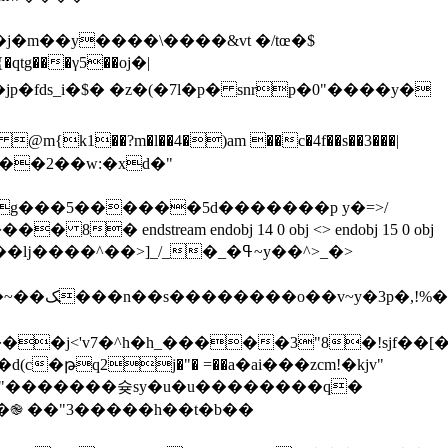
qg���5������5d�������p y�=>/
����� 8� endstream endobj 14 0 obj <> endobj 15 0 obj
c�թq2j�"� =��а�аi���zcm!�kjv"
tkc�֎ ��"3�����h��t�b��