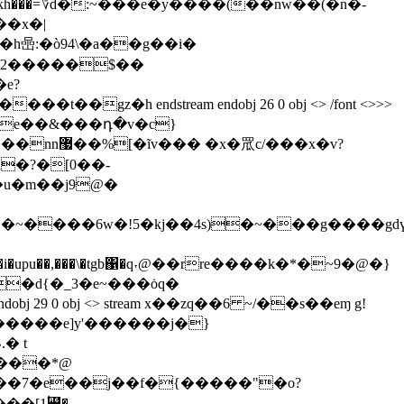
��x�|
}�/2�����$��
e?
h endstream endobj 26 0 obj <> /font <>>>
~����6w�!5�kj��4s)�~���g����gdү�4
upu��,���\�tgb΁�q˕@��rre����k�*�~9�@�}
�d{�_3�e~���ȯq�
dobj 29 0 obj <> stream x��zq��6 ~/��s��eɱ g!
����e]y'������j�}
t���*@
y��7�e��j��f�{�����"�o?