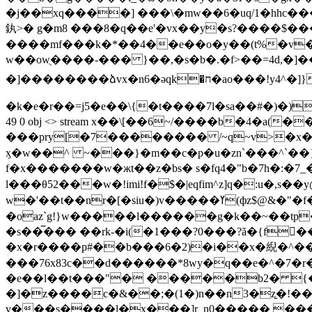
�j��xq����] ���\�mw��6�uq/1�hhc���o
釻>� g�m8 ���8�q��e'�vx��y�s?����$�
����mf���k�*��4��e��o�y��(t%�v�ezڇ mښ� [����c1bė{yǣs�-�у� �m�f��j.o��d��@b=���ne�ѩ�ʳkyc��g�kq
w��owֻ����-��� }��,�s�b�.�f>��=4d,�]��y߾���z9id��%�����ͺg�xc��c�us2p1,6s�p�0s<3��
�]��������ձvx�n6�әqk�ח�ao���!y4^�]}�h�������@����cro)�8>"'���b>��1��)�8>����p��j-t"�i|��ྶ"�ƈ���q|
�k�e�r��=j5�e��\{�t����7l�sa��#�)�)�����
49 0 obj <> stream x��\[��6~/����b�4�
���pry[�7�������� /~q~v>�x
ӽ�w��^ ~���}�m��c�p�u�zn`���^`��}�jg
f�x�������w�жt��z�bs� s�fq4�"b�7h�:�7_���_~g�
l���θ52���w�!imi!f�$�|eqfim^z]q�:u�,s
w�'��t��nr�[�siu�)v�����ߌ(фz$@&�"�f�g�b�bt�\���yұ!&�o��o����qh��; �mg!��v�m""�����i f7�!0@�i�6d���gթ~�j.�#���
�oaz`g!}w�����l������g�k��~��tp��9�p��6ث s�i(z����`����xub0�ҋ��zo2z�#=�
�s��̅��� ��rk-�i(�1���?0���?ã�{f�
�x�r����p#��b���6�2)�i��x�䋩�^�
���76x83c��d������*8wy�q��e�^�7�r
�e��l��t���"� �����b2� {�s
�]�z����c�&��;�(1�)n��n3�z͍�!���k
v���s����l�x���]r_n0����� ���n�