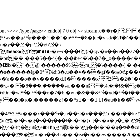
 obj <> /font <>>> /type /page>> endobj 7 0 obj <> stre
������g�[՞�iԣ���bp�p%���4.0k=d`��0�8�j`����1�ޗ�v~c���
��5��^{�-��ibe<�\��7�_o����c���z��ח��s���o��>��y
�s�����lg�0*%d;3�,u��v���gf��ѩ0/f,p
v�'a���o��v����xl�����x2;s�2�`��ұ
x���
xd��i����1��ilˈ� 1ްjm�uw�v�t���\뀫
%y ��l�ҡ�.�����z{��*x�=� l�aͪu�k��͝
9��d��'�k�x�ɐ'xj���ɇ��i�����?
m(,�!�v�g�s��j�ɸ�l�-�<�}c [�v�и�ņ�_�