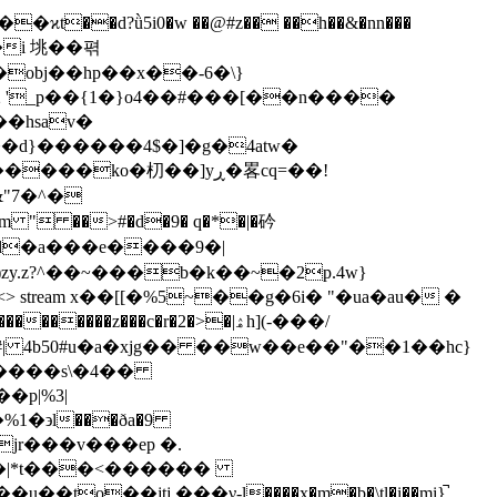
��i 垗��펶
obj��hp��x��-6�\}
2 '_p��{1�}o4��#���[��n����
�hsav�
��d}������4$�]�g�4atw�
"7�^�
0 obj <> stream x��[[�%5~��g�6i� "�ua�au� �
���c�r�2�>�|ۿh](-���/
| 4b50#u�a�xjg�� ��w��e��"��1��hc}
%1�϶l���ða�9
k�3�|*t���<������