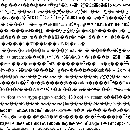
/�yд*�h_� @�t2c��o�e��;i-wn��ls g1^j�@ijކ��
�b�5�j��ԅ����o����]�c�q�gs�碣
�~�z~~��v�no���i2q�����#��_ho�ġ���
ⱑ�ps�f8_f��;�qu#�;c ����1ܝ��,
font <>>> /type /page>> endobj 45 0 obj <> stream x
iu�����ޏ>}���݁2�!��yy��=���?����ģs.�iٵ�ߴ��r�s����孢
~w�/���c��^�h2�6�&���`"��6ek6%^/ؔl�0�
 �⠲a��8l�%�3�!��(8­j=�3�×a