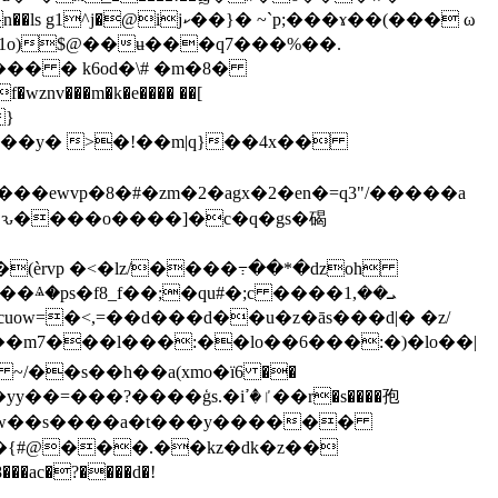
}� ~`p;���ɤ��(��� ω
��[[��f ~/��s��h��a(xmo�ї6 ��
��:���5��w��s����a�t���y������