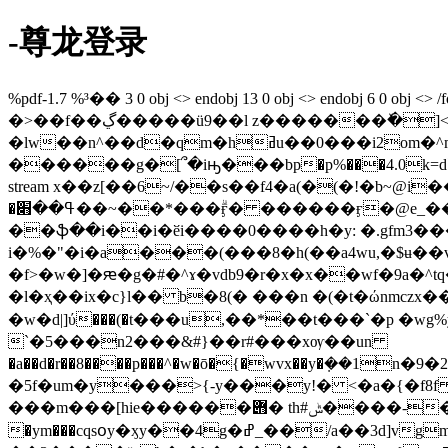
-尊龙登录
%pdf-1.7 %³�� 3 0 obj <> endobj 13 0 obj <> endobj 6 0
�>��f��ڲ�����ü9��l z�������ٚ�]<w/��ھp���!{��"�u�8�]u:�v s;k�2f�^��|
�lw��n^��d�qm�hߥu��0���i2om�^m�y���p:�g6� /
stream x��z[��6~/��s��f4�a(�(�!�b~@i��pn�� �
�ߟ��׋��~��*���ۗӻ� ������ӻ�@e_��޿lx�" � @ �����$%<m_�\����{ � ������m�`v~
��ֆ��i��i�ӗi����0����h�y: �.gfm3��
i�%�"�i�a���(���8�h(��a4wu,�$ʉ��
�f>�w�]�ԙ�g�#�^ɤ�vdb9�r�x�x��wf�9a�^tq�vދ� �ޢ�����,���8љ���nl݄�.4.�;�!&�g��ix&9`zk�7@��1{�u<�)o
�l�ҳ��ix�c}l�� b�8(� ���n �(�t�ώnmczx��d9r|r�w,� ��o�7�b:�wۦ�&��&�
�w�d|]ύ���(�t���u,��*��t���`�p �wg
`�5���n2���&#}��r#���xѹ��un
�a��d�r��8����p���^�w�ō�{�wvx��y�ܼ��1n�9�2�4*#���x���ߒ�,u��<�x���q��r��ke�
�5f�um�y���>{-y���y!� ˂�a�{�f8f 
���m���[hie������݋� th#ݰ����-�^�3f)�uh e�b1�p°颃b��hj��l�t��g�ত��zdj~�"��t�n}�v�i���-�˶� ������zka�q0ı\
�ym���cqsօy�ӽy��4g�ߝ_��/a��3d]vgm���8� m�u��zbs�� �ea�o��ew����2tj��#7�*�&�fog�x-i� �";��sr�&���j�f�[