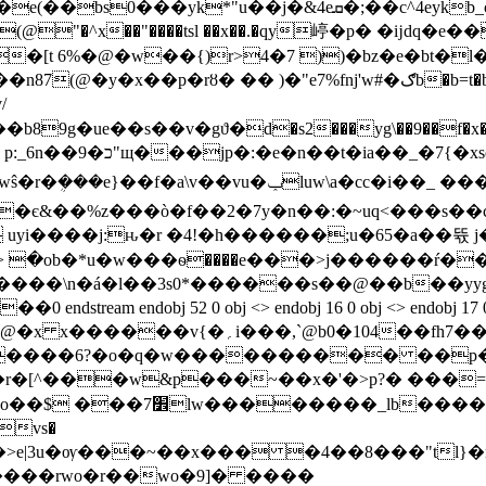
(@"�^x��"����tsl ��x��.�qy嵉�p� �ĳdq�
/
�m;����&kݎ6��k���5cw�ܔ�,rw�t��b89g�ue��s��v�gϑ�d�s2
��m��3�2t�
��_ ����q"'���þunbyʋ��9�kǧ )�s��;�v�-
�є&��%z���ò�f��2�7y�n��:�~uq<���s��
ԋ�r �4!�h������;u�65�a��뜏 j�;�·w�ļ�؜h��s\�s��
�ob�*u�w���ѳ����e���>j������ŕ��;
�����\n�á�l��3s0*������s��@��b��yyg
ndobj 52 0 obj <> endobj 16 0 obj <> endobj 17 0 obj 
h�u����6?�o�q�w���������� ��p
cvs�
se��>e|3u�ѹ���~��x��� �4��8���"tl
�����rwo�r��wo�9]� ����