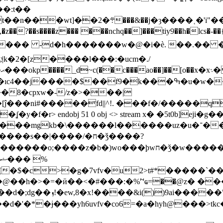
��:t��
�˱�'i"��j�m��y����\����&vt �/tœ�$
|k�2�[z����l���:�ucm�./
|
��$��f9�k���ߒ�u�w���2��w:�xd�"
8�cpxw�-/z�>���|
�[ĵ���ni#�����fd||^!. ���f�/�����
�ʆ�y�f�r
> endobj 51 0 obj <> stream x� �5t0b]eji�g
���l������uz�u�־���ǉ����^��>]_/_�_�ߟ~y��^>_�>
����~��ﮏ���n��s��������o��v~y�3p�,!%�c
��@��h�>�=�ӣ��<�#���:�%꒙ҩ=��@z� ���d(
���d�'�*�ɉ���yh6uvfv�co6=�a�hyh@���>