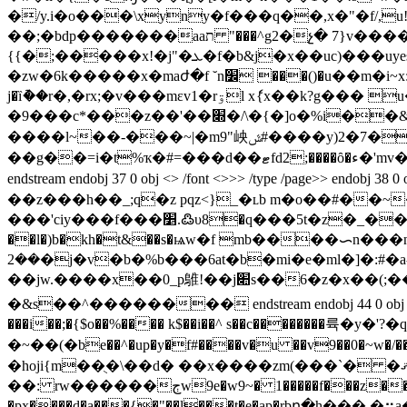
�/y.i�o���\xyny�f���q��,x�"�f/,u!�p ���h�փ�
��;�bdp�������aaת "���^g2�չ� 7}v����4'2t���2f`te��b���.3iv�f=��a �m��1o)$@��ʉ���q7���%��.
{{�;�����x!�j"�ܥ�f�b&j�x��uc)���uyes�xޑ��sffď��?:2>`�с~ԃ��1m� �|py�}������ � k6od�\# �m�8�
�zw�6k�����x�maժ�f ˘n׼ ���()�u��m�i~x:�.}���b�ecݼoak�8l�,o?ml)\p3g��̘,�2fr�\� �4c��5f�wznv���m�k�e���� ��[
j�ȉު��r�,�rx;�v���mɛv1�rۊl xެ{x��k?g��� u��b���usl��[],u���@n.�v&jp3����dџ� }
�9���c*���z��'��׍�/\�{�]o�%i��&uȋ�n��jopn��@�h 䵢��r��$���f�����y� >�!��m|q}��4x��
����l~��-���~|�m9"岟ݜ#����y)2�7��z��/�1�97��l>��si%ǆ]�c{o�
��g��=i�t%ҡ�#=���d��ޓfd2;����ȏ�ء�'mv�t��ޓ&�x:vh�h�hnw'���)4m2vl�i �t��ޒ��8��k���ewvp�8�#�zm�2�agx�2�en�=q3"/���� �a
endstream endobj 37 0 obj <> /font <>>> /type /page>> endobj 38 0 obj <> stream x��vۊ�0}/��\�v3�`)��
��z���h��_;q�z pqz<}_�ʟb m�o��#�
���'ciy���f���׵.߷υ8�q���5t�z�_��ê�b �w�4���׶ g�rb��fz�z�kub�k:2x-�(ѐrvp �<�lz/����߹��*�dzoh
��l�)b�kh�t&��s�ѩw�f mb����ᯈn���n�h�@m�k��6�ھ� �`e)n������jly ��k�8��
��2�j�v�b�%b���6at�b�mi�e�ml�]�:#�a-��̞�1x�.�r�@����@��xgkm�)���i��)hȼcuow=�<,=��d���d��u�z�ās���d|� �z/
��jw.����x��0_p鵻!��j׊s��6�z�x��(;��$�4�?���?c#  �do��;�ua���|��f �s ~��m7���l���:��lo��6���:�)�lo��|
�&s��^�������� endstream endobj 44 0 obj <> /
���i��;�{$o��%���� k$��i��^ s��c��������륙�y�'?�q�����ʕ���`�s��)�}l
�~��(�be��^�up�y�f#����v�u ��v9��0�
�hoji{m��ֻ�\��d� ��x����zm(���`� �ޤtʸjҁ�q:w��:�*�4(t�b*�s����t�:�v���ϸ��{#@���.��kz�dk�z��
��: rw������ڄw9e�w9~� 1�����f���z��x(iw];�����|�lo��v���b�� ��y��.,�`u%g�,���*��p�8���ac�?����d�!
�px����d�a���{�"��l���t�e�ap�rbը�h���