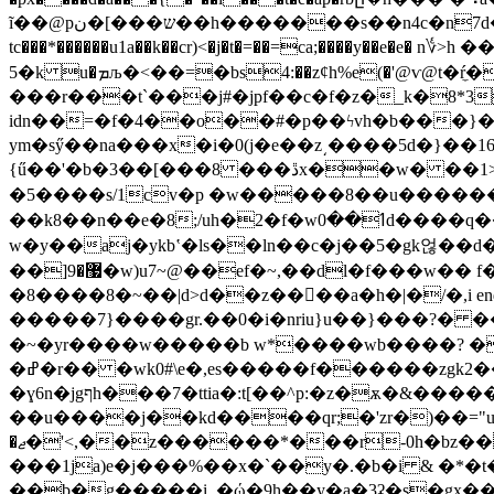
ĩ��@pש���]�ن��h�������s��n4c�n7d�43d�,������nl-  ͗�m�p� ����co%��g���ϰt��d?ǜ5i0�w ��@#z�� ��h��&�nn���
tc���*������u1a��k��cr)<�j�t�=��=ca;����y��e
5�k u�ܡљ�<��=�bs4:��z¢h%e(�'@ѵ@t
���r���t`���j#�jpf��c�f�z�_k�8*3
idn��=�f�4��o��#�p��ϟvh�b���}�
ym�sӳ��na���x�i�0(j�e��z͵����5d�}��1
{ű��'�b�3��[���8 ���ڐx��w� ��1>�o$�)��n�"e�8���&�xגtŷv����������ko�朷��]yڕ�畧cq=��!
�5����s/1cv�p �w�����8��u�����
��k8��n��e�8;/uh�2�f�wߗ��0d����q��dg���jf=��snjnz��r'�l��*g&�٫����88m " ��>#�d�9� q�*�|�砛
��]޷�9�w)u7~@��ef�~,��dl�f���w�� f�ɻ�#r��9y?~h�r��w�g�m�4'��ɣ_%����)zy.z?^��~���b�k��~�2p.4w}
�8����8�~��|d>d��z����a�h�|�/�,i endstream end
�����7}����gr.��0�i�nriu}u��}���?� ��`j*~}��
�~�yr����w�����b w*����wb����? ���
�ߝ�r�� �wk0#\e�,es�����f������zgk2��=|>s{�����z�4 q��>�����*���pҗ�y����s\�4��
�ɣ6n�jgףh���7�ttia�:t[��^p:�z�ѫ�&�����̿�ea|���.�tgv��z��(��e;�$�yi ������p|%3|
��u����j��kd����qr;�'zr�)��="
�ޖ�'<,��z������*���r-0h�bz�
���1ja)e�j���%��x�`��y�.�b�i & �*�
��b�g�����i_�ώ�9h��y�a�3ʡ�s�gx���g���[�ov��-ʋ\�a�1y��